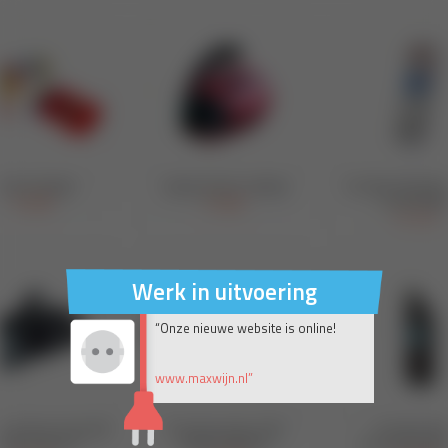
Werk in uitvoering
“Onze nieuwe website is online!
www.maxwijn.nl”