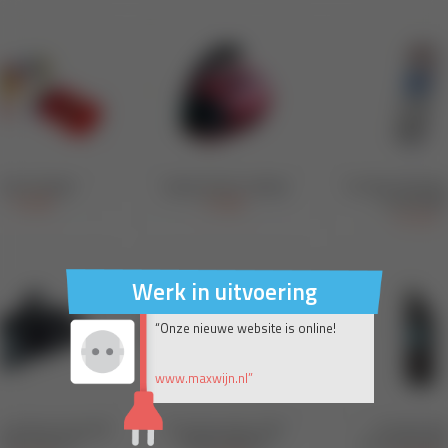
Werk in uitvoering
“Onze nieuwe website is online!
www.maxwijn.nl”